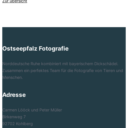
Zur übersicht
Ostseepfalz Fotografie
Norddeutsche Ruhe kombiniert mit bayerischem Dickschädel.
Zusammen ein perfektes Team für die Fotografie von Tieren und
Menschen.
Adresse
Carmen Lööck und Peter Müller
Birkenweg 7
92702 Kohlberg