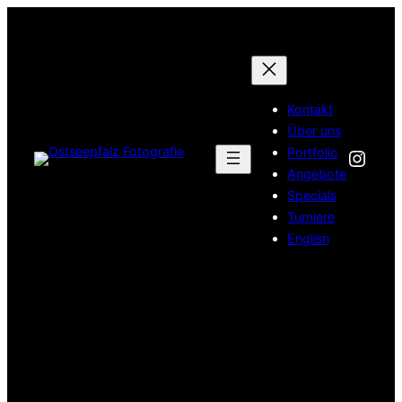
Zum
Inhalt
springen
Kontakt
Über uns
Inst
Portfolio
Angebote
Specials
Turniere
English