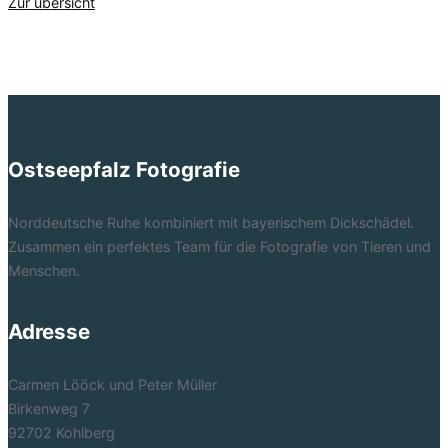
Zur übersicht
Ostseepfalz Fotografie
Norddeutsche Ruhe kombiniert mit bayerischem Dickschädel.
Zusammen ein perfektes Team für die Fotografie von Tieren und
Menschen.
Adresse
Carmen Lööck und Peter Müller
Birkenweg 7
92702 Kohlberg