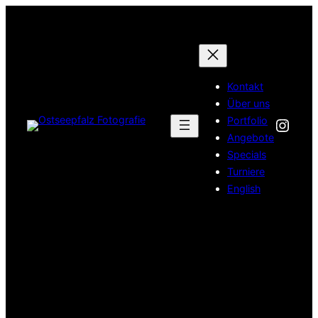
Zum
Inhalt
springen
Kontakt
Über uns
Inst
Portfolio
Angebote
Specials
Turniere
English