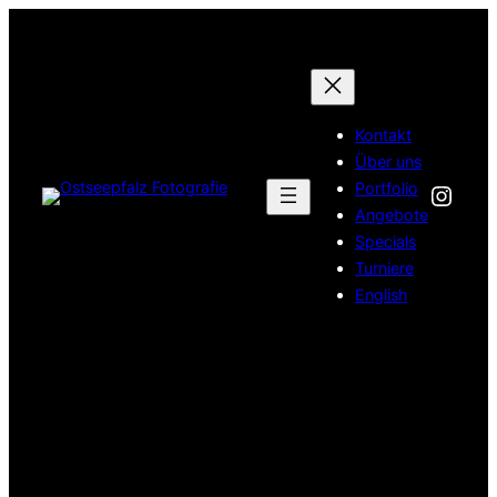
Zum
Inhalt
springen
Kontakt
Über uns
Inst
Portfolio
Angebote
Specials
Turniere
English