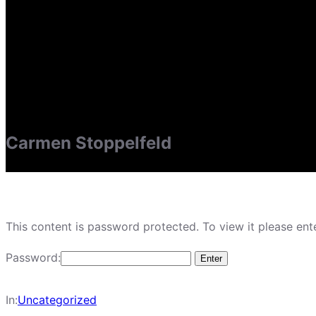
Carmen Stoppelfeld
This content is password protected. To view it please en
Password:
In:
Uncategorized