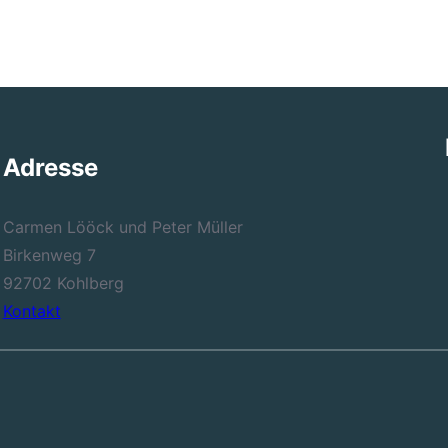
Adresse
Carmen Lööck und Peter Müller
Birkenweg 7
92702 Kohlberg
Kontakt